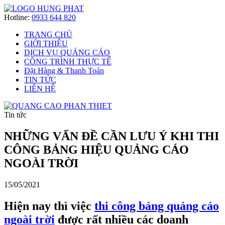
Hotline:
0933 644 820
TRANG CHỦ
GIỚI THIỆU
DỊCH VỤ QUẢNG CÁO
CÔNG TRÌNH THỰC TẾ
Đặt Hàng & Thanh Toán
TIN TỨC
LIÊN HỆ
Tin tức
NHỮNG VẤN ĐỀ CẦN LƯU Ý KHI THI
CÔNG BẢNG HIỆU QUẢNG CÁO
NGOÀI TRỜI
15/05/2021
Hiện nay thì việc
thi công bảng quảng cáo
ngoài trời
được rất nhiều các doanh