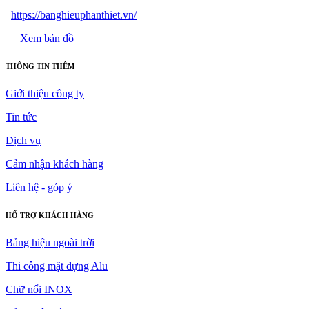
https://banghieuphanthiet.vn/
Xem bản đồ
THÔNG TIN THÊM
Giới thiệu công ty
Tin tức
Dịch vụ
Cảm nhận khách hàng
Liên hệ - góp ý
HỔ TRỢ KHÁCH HÀNG
Bảng hiệu ngoài trời
Thi công mặt dựng Alu
Chữ nổi INOX