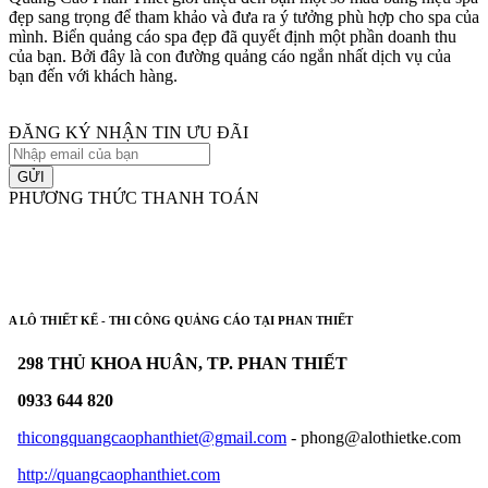
đẹp sang trọng để tham khảo và đưa ra ý tưởng phù hợp cho spa của
mình. Biển quảng cáo spa đẹp đã quyết định một phần doanh thu
của bạn. Bởi đây là con đường quảng cáo ngắn nhất dịch vụ của
bạn đến với khách hàng.
ĐĂNG KÝ NHẬN TIN ƯU ĐÃI
GỬI
PHƯƠNG THỨC THANH TOÁN
A LÔ THIẾT KẾ - THI CÔNG QUẢNG CÁO TẠI PHAN THIẾT
298 THỦ KHOA HUÂN, TP. PHAN THIẾT
0933 644 820
thicongquangcaophanthiet@gmail.com
- phong@alothietke.com
http://quangcaophanthiet.com