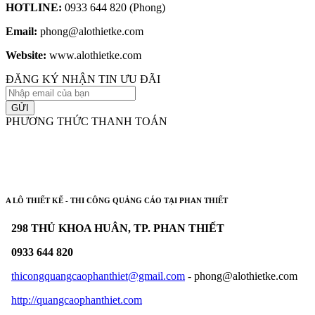
HOTLINE:
0933 644 820 (Phong)
Email:
phong@alothietke.com
Website:
www.alothietke.com
ĐĂNG KÝ NHẬN TIN ƯU ĐÃI
GỬI
PHƯƠNG THỨC THANH TOÁN
A LÔ THIẾT KẾ - THI CÔNG QUẢNG CÁO TẠI PHAN THIẾT
298 THỦ KHOA HUÂN, TP. PHAN THIẾT
0933 644 820
thicongquangcaophanthiet@gmail.com
- phong@alothietke.com
http://quangcaophanthiet.com