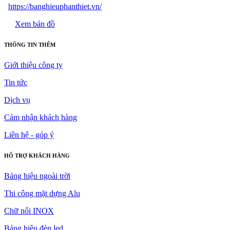
https://banghieuphanthiet.vn/
Xem bản đồ
THÔNG TIN THÊM
Giới thiệu công ty
Tin tức
Dịch vụ
Cảm nhận khách hàng
Liên hệ - góp ý
HỔ TRỢ KHÁCH HÀNG
Bảng hiệu ngoài trời
Thi công mặt dựng Alu
Chữ nổi INOX
Bảng hiệu đèn led