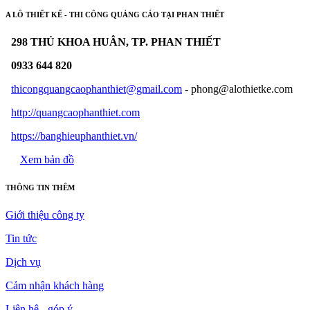
A LÔ THIẾT KẾ - THI CÔNG QUẢNG CÁO TẠI PHAN THIẾT
298 THỦ KHOA HUÂN, TP. PHAN THIẾT
0933 644 820
thicongquangcaophanthiet@gmail.com
- phong@alothietke.com
http://quangcaophanthiet.com
https://banghieuphanthiet.vn/
Xem bản đồ
THÔNG TIN THÊM
Giới thiệu công ty
Tin tức
Dịch vụ
Cảm nhận khách hàng
Liên hệ - góp ý