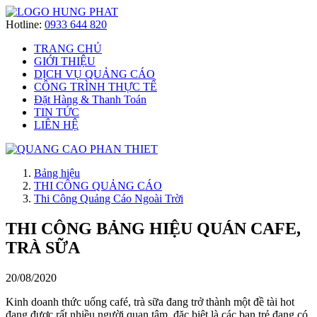
Hotline:
0933 644 820
TRANG CHỦ
GIỚI THIỆU
DỊCH VỤ QUẢNG CÁO
CÔNG TRÌNH THỰC TẾ
Đặt Hàng & Thanh Toán
TIN TỨC
LIÊN HỆ
Bảng hiệu
THI CÔNG QUẢNG CÁO
Thi Công Quảng Cáo Ngoài Trời
THI CÔNG BẢNG HIỆU QUÁN CAFE,
TRÀ SỮA
20/08/2020
Kinh doanh thức uống café, trà sữa đang trở thành một đề tài hot
đang được rất nhiều người quan tâm, đặc biệt là các bạn trẻ đang có