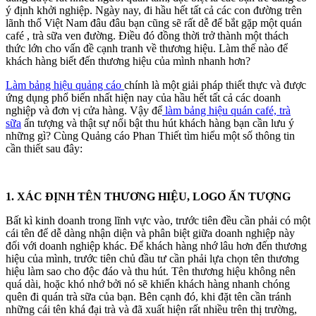
ý định khởi nghiệp. Ngày nay, đi hầu hết tất cả các con đường trên
lãnh thổ Việt Nam đâu đâu bạn cũng sẽ rất dễ để bắt gặp một quán
café , trà sữa ven đường. Điều đó đồng thời trở thành một thách
thức lớn cho vấn đề cạnh tranh về thương hiệu. Làm thế nào để
khách hàng biết đến thương hiệu của mình nhanh hơn?
Làm bảng hiệu quảng cáo
chính là một giải pháp thiết thực và được
ứng dụng phổ biến nhất hiện nay của hầu hết tất cả các doanh
nghiệp và đơn vị cửa hàng. Vậy để
l
àm bảng hiệu quán café, trà
sữa
ấn tượng và thật sự nổi bật thu hút khách hàng bạn cần lưu ý
những gì? Cùng Quảng cáo Phan Thiết tìm hiểu một số thông tin
cần thiết sau đây:
1. XÁC ĐỊNH TÊN THƯƠNG HIỆU, LOGO ẤN TƯỢNG
Bất kì kinh doanh trong lĩnh vực vào, trước tiên đều cần phải có một
cái tên để dễ dàng nhận diện và phân biệt giữa doanh nghiệp này
đối với doanh nghiệp khác. Để khách hàng nhớ lâu hơn đến thương
hiệu của mình, trước tiên chủ đầu tư cần phải lựa chọn tên thương
hiệu làm sao cho độc đáo và thu hút. Tên thương hiệu không nên
quá dài, hoặc khó nhớ bởi nó sẽ khiến khách hàng nhanh chóng
quên đi quán trà sữa của bạn. Bên cạnh đó, khi đặt tên cần tránh
những cái tên khá đại trà và đã xuất hiện rất nhiều trên thị trường,