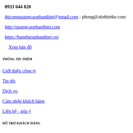
0933 644 820
thicongquangcaophanthiet@gmail.com
- phong@alothietke.com
http://quangcaophanthiet.com
https://banghieuphanthiet.vn/
Xem bản đồ
THÔNG TIN THÊM
Giới thiệu công ty
Tin tức
Dịch vụ
Cảm nhận khách hàng
Liên hệ - góp ý
HỔ TRỢ KHÁCH HÀNG