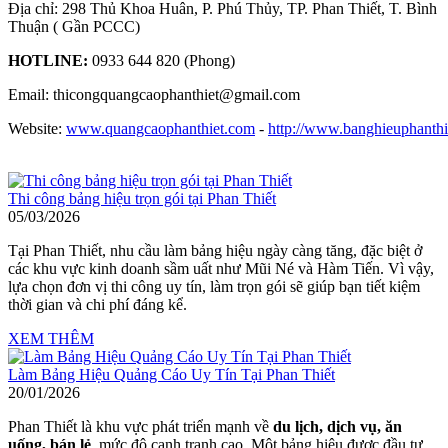
Địa chỉ: 298 Thủ Khoa Huân, P. Phú Thủy, TP. Phan Thiết, T. Bình
Thuận ( Gần PCCC)
HOTLINE:
0933 644 820 (Phong)
Email: thicongquangcaophanthiet@gmail.com
Website:
www.q
uangcaophanthiet.com
-
http://www.banghieuphanthi
Thi công bảng hiệu trọn gói tại Phan Thiết
05/03/2026
Tại
Phan Thiết
, nhu cầu làm bảng hiệu ngày càng tăng, đặc biệt ở
các khu vực kinh doanh sầm uất như
Mũi Né
và Hàm Tiến. Vì vậy,
lựa chọn đơn vị thi công uy tín, làm trọn gói sẽ giúp bạn tiết kiệm
thời gian và chi phí đáng kể.
XEM THÊM
Làm Bảng Hiệu Quảng Cáo Uy Tín Tại Phan Thiết
20/01/2026
Phan Thiết là khu vực phát triển mạnh về
du lịch, dịch vụ, ăn
uống, bán lẻ
, mức độ cạnh tranh cao. Một bảng hiệu được đầu tư