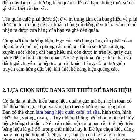
điều này làm cho thương hiệu quán café của bạn không thực sự có
gì khác biệt và đặc sắc.
Tên quán café phải được đặt ở vị trí trung tâm của bảng hiệu và phải
được in to, rõ ràng để các khách hàng dù đứng ở vị trí xa vẫn có thể
nhận ra được cửa hàng của bạn và ghé đến quán.
Cùng với tên thương hiệu, logo của cửa hàng cũng cần phải có sự
độc đáo và thể hiện phong cách riêng. Tất cả sẽ được sử dụng
xuyên suốt không chỉ bảng hiệu mà còn được in trên ly, quầy cửa
hàng để làm nổi bật cho quán. Nó sẽ giúp khả năng nhìn nhận và
đánh giá chuyên nghiệp trong mắt khách hàng, đồng thời giúp
truyền cảm hứng đặc biệt khi thiết kế bảng hiệu quảng cáo.
2. LỰA CHỌN KIỂU DÁNG KHI THIẾT KẾ BẢNG HIỆU
Có đa dạng nhiều kiểu bảng hiệu quảng cáo mà bạn hoàn toàn có
thể thỏa thích lựa chọn và sáng tạo theo ý tưởng của riêng mình.
Bạn có thể chọn
làm bảng hiệu quán café ,trà sữa
, hình tròn, hình
chữ nhật, vuông, ovan,…Tuy nhiên, không nên chọn một cách tùy
tiện, không chủ đích. Nên cân nhắc nội dung bạn cần thể hiện trên
bảng hiệu là gì? Số lượng chữ nhiều hay ít. Để lựa chọn kiểu dáng
bảng hiệu phù hợp nhất. Ngoài ra, bạn còn có thể trang trí trên