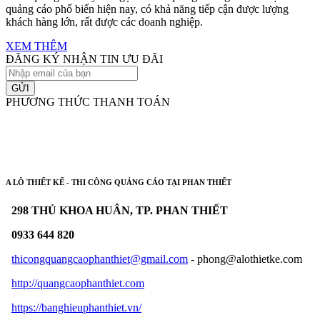
quảng cáo phổ biến hiện nay, có khả năng tiếp cận được lượng
khách hàng lớn, rất được các doanh nghiệp.
XEM THÊM
ĐĂNG KÝ NHẬN TIN ƯU ĐÃI
GỬI
PHƯƠNG THỨC THANH TOÁN
A LÔ THIẾT KẾ - THI CÔNG QUẢNG CÁO TẠI PHAN THIẾT
298 THỦ KHOA HUÂN, TP. PHAN THIẾT
0933 644 820
thicongquangcaophanthiet@gmail.com
- phong@alothietke.com
http://quangcaophanthiet.com
https://banghieuphanthiet.vn/