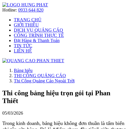
Hotline:
0933 644 820
TRANG CHỦ
GIỚI THIỆU
DỊCH VỤ QUẢNG CÁO
CÔNG TRÌNH THỰC TẾ
Đặt Hàng & Thanh Toán
TIN TỨC
LIÊN HỆ
Bảng hiệu
THI CÔNG QUẢNG CÁO
Thi Công Quảng Cáo Ngoài Trời
Thi công bảng hiệu trọn gói tại Phan
Thiết
05/03/2026
Trong kinh doanh, bảng hiệu không đơn thuần là tấm biển