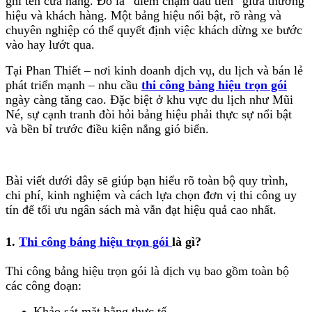
ghi tên cửa hàng. Đó là “điểm chạm đầu tiên” giữa thương
hiệu và khách hàng. Một bảng hiệu nổi bật, rõ ràng và
chuyên nghiệp có thể quyết định việc khách dừng xe bước
vào hay lướt qua.
Tại Phan Thiết – nơi kinh doanh dịch vụ, du lịch và bán lẻ
phát triển mạnh – nhu cầu
thi công bảng hiệu trọn gói
ngày càng tăng cao. Đặc biệt ở khu vực du lịch như Mũi
Né, sự cạnh tranh đòi hỏi bảng hiệu phải thực sự nổi bật
và bền bỉ trước điều kiện nắng gió biển.
Bài viết dưới đây sẽ giúp bạn hiểu rõ toàn bộ quy trình,
chi phí, kinh nghiệm và cách lựa chọn đơn vị thi công uy
tín để tối ưu ngân sách mà vẫn đạt hiệu quả cao nhất.
1.
Thi công bảng hiệu trọn gói
là gì?
Thi công bảng hiệu trọn gói là dịch vụ bao gồm toàn bộ
các công đoạn:
Khảo sát mặt bằng thực tế