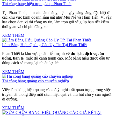
Thi công bảng hiệu trọn gói tại Phan Thiết
Tại
Phan Thiết
, nhu cầu làm bảng hiệu ngày càng tăng, đặc biệt ở
các khu vực kinh doanh sầm uất như
Mũi Né
và Hàm Tiến. Vì vậy,
lựa chọn đơn vị thi công uy tín, làm trọn gói sẽ giúp bạn tiết kiệm
thời gian và chi phí đáng kể.
XEM THÊM
Làm Bảng Hiệu Quảng Cáo Uy Tín Tại Phan Thiết
Phan Thiết là khu vực phát triển mạnh về
du lịch, dịch vụ, ăn
uống, bán lẻ
, mức độ cạnh tranh cao. Một bảng hiệu được đầu tư
đúng cách sẽ mang lại nhiều lợi ích
XEM THÊM
Thi công bảng quảng cáo chuyên nghiệp
Việc làm bảng hiệu quảng cáo có ý nghĩa rất quan trọng trong việc
truyền tải thông điệp một cách hiệu quả và thu hút chú ý của người
đi đường.
XEM THÊM