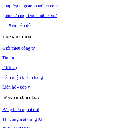
http://quangcaophanthiet.com
https://banghieuphanthiet.vn/
Xem bản đồ
THÔNG TIN THÊM
Giới thiệu công ty
Tin tức
Dịch vụ
Cảm nhận khách hàng
Liên hệ - góp ý
HỔ TRỢ KHÁCH HÀNG
Bảng hiệu ngoài trời
Thi công mặt dựng Alu