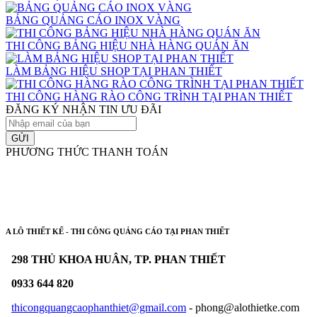
BẢNG QUẢNG CÁO INOX VÀNG
THI CÔNG BẢNG HIỆU NHÀ HÀNG QUÁN ĂN
LÀM BẢNG HIỆU SHOP TẠI PHAN THIẾT
THI CÔNG HÀNG RÀO CÔNG TRÌNH TẠI PHAN THIẾT
ĐĂNG KÝ NHẬN TIN ƯU ĐÃI
GỬI
PHƯƠNG THỨC THANH TOÁN
A LÔ THIẾT KẾ - THI CÔNG QUẢNG CÁO TẠI PHAN THIẾT
298 THỦ KHOA HUÂN, TP. PHAN THIẾT
0933 644 820
thicongquangcaophanthiet@gmail.com
- phong@alothietke.com