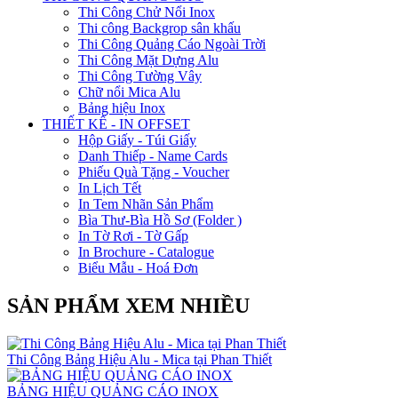
Thi Công Chử Nổi Inox
Thi công Backgrop sân khấu
Thi Công Quảng Cáo Ngoài Trời
Thi Công Mặt Dựng Alu
Thi Công Tường Vây
Chữ nổi Mica Alu
Bảng hiệu Inox
THIẾT KẾ - IN OFFSET
Hộp Giấy - Túi Giấy
Danh Thiếp - Name Cards
Phiếu Quà Tặng - Voucher
In Lịch Tết
In Tem Nhãn Sản Phẩm
Bìa Thư-Bìa Hồ Sơ (Folder )
In Tờ Rơi - Tờ Gấp
In Brochure - Catalogue
Biểu Mẫu - Hoá Đơn
SẢN PHẨM XEM NHIỀU
Thi Công Bảng Hiệu Alu - Mica tại Phan Thiết
BẢNG HIỆU QUẢNG CÁO INOX