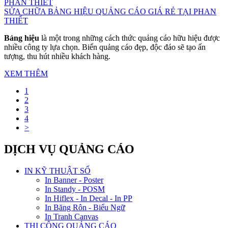
SỬA CHỮA BẢNG HIỆU QUẢNG CÁO GIÁ RẺ TẠI PHAN
THIẾT
Bảng hiệu
là một trong những cách thức quảng cáo hữu hiệu được
nhiều công ty lựa chọn. Biển quảng cáo đẹp, độc đáo sẽ tạo ấn
tượng, thu hút nhiều khách hàng.
XEM THÊM
1
2
3
4
>
DỊCH VỤ QUẢNG CÁO
IN KỸ THUẬT SỐ
In Banner - Poster
In Standy - POSM
In Hiflex - In Decal - In PP
In Băng Rôn - Biểu Ngữ
In Tranh Canvas
THI CÔNG QUẢNG CÁO