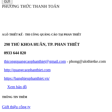
GỬI
PHƯƠNG THỨC THANH TOÁN
A LÔ THIẾT KẾ - THI CÔNG QUẢNG CÁO TẠI PHAN THIẾT
298 THỦ KHOA HUÂN, TP. PHAN THIẾT
0933 644 820
thicongquangcaophanthiet@gmail.com
- phong@alothietke.com
http://quangcaophanthiet.com
https://banghieuphanthiet.vn/
Xem bản đồ
THÔNG TIN THÊM
Giới thiệu công ty