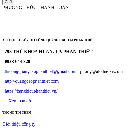
GỬI
PHƯƠNG THỨC THANH TOÁN
A LÔ THIẾT KẾ - THI CÔNG QUẢNG CÁO TẠI PHAN THIẾT
298 THỦ KHOA HUÂN, TP. PHAN THIẾT
0933 644 820
thicongquangcaophanthiet@gmail.com
- phong@alothietke.com
http://quangcaophanthiet.com
https://banghieuphanthiet.vn/
Xem bản đồ
THÔNG TIN THÊM
Giới thiệu công ty